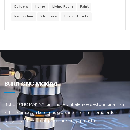
Builders
Home
Living Room
Paint
Renovation
Structure
Tips and Tricks
Bulut CNC Makina
BULUT CNC MAKİNA birikmiş tecrübeleriyle sektöre dinamizm
katmak amacıyla kurulmuş olup, istenilen malzemelerden
talaşlı imalat ile teknik parça üretimi yapmaktadır.