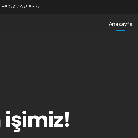
:
+90 507 453 96 77
Anasayfa
 işimiz!