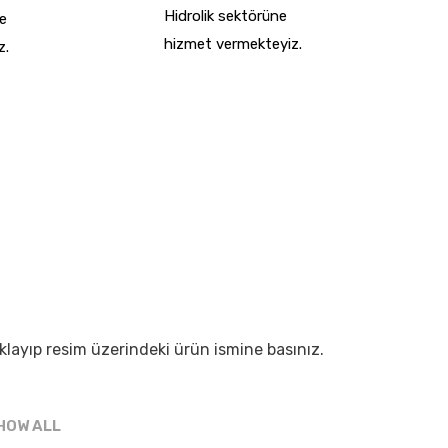
Hidrolik sektörüne
ne
hizmet vermekteyiz.
z.
layıp resim üzerindeki ürün ismine basınız.
HOW ALL