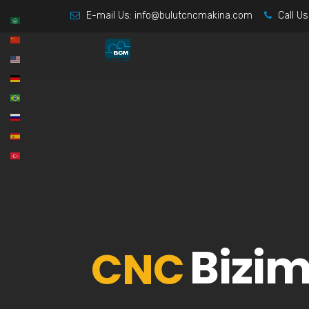
E-mail Us:
info@bulutcncmakina.com
Call Us
Bizim
CNC