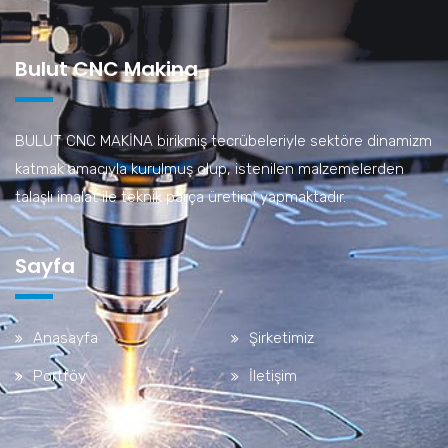
Bulut CNC Makina
BULUT CNC MAKİNA birikmiş tecrübeleriyle sektöre dinamizm
katmak amacıyla kurulmuş olup, istenilen malzemelerden
talaşlı imalat ile teknik parça üretimi yapmaktadır.
Sayfa
Anasayfa
Şirketimiz
Portföy
İletişim